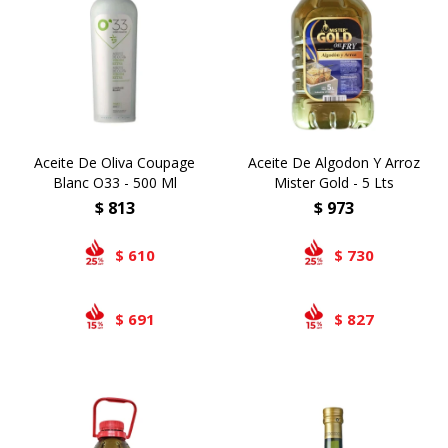
Airlaid
Double Point
Aceite De Oliva Coupage
Aceite De Algodon Y Arroz
Blanc O33 - 500 Ml
Mister Gold - 5 Lts
$
813
$
973
610
730
$
$
691
827
$
$