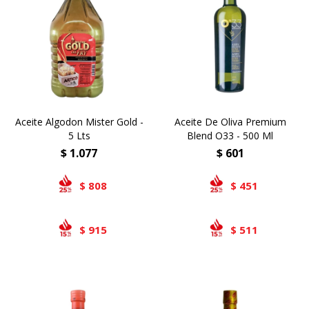
Aceite Algodon Mister Gold -
Aceite De Oliva Premium
5 Lts
Blend O33 - 500 Ml
$
1.077
$
601
808
451
$
$
915
511
$
$