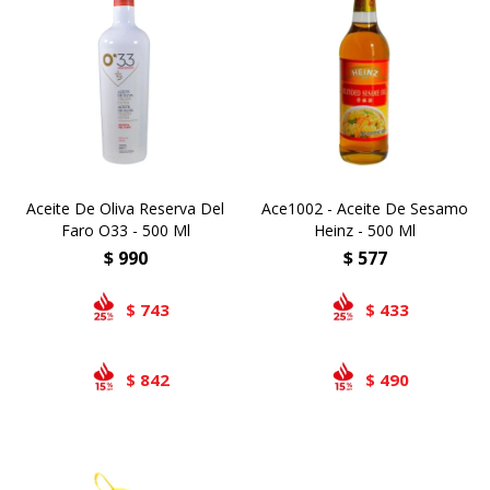
Aceite De Oliva Reserva Del
Ace1002 - Aceite De Sesamo
Faro O33 - 500 Ml
Heinz - 500 Ml
$
990
$
577
743
433
$
$
842
490
$
$