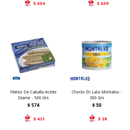
604
659
$
$
Filetes De Caballa Aceite
Choclo En Lata Montalvo -
Diamir - 500 Grs
300 Grs
$
574
$
50
431
38
$
$