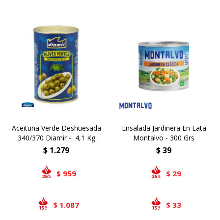
Aceituna Verde Deshuesada
Ensalada Jardinera En Lata
340/370 Diamir - 4,1 Kg
Montalvo - 300 Grs
$
1.279
$
39
959
29
$
$
1.087
33
$
$