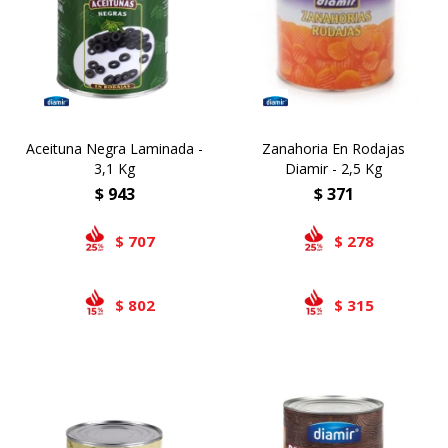
Bivalvos
Bastones
Preparados de vegetales
Locales
Jibia
Arrolladitos
Pulpa de frutas
Italianas
Lekker
Chipirón
Otros
Il Porto
NotCo
Aceituna Negra Laminada -
Zanahoria En Rodajas
Crustáceos
Beyond Meat
3,1 Kg
Diamir - 2,5 Kg
Ártico
Samán
$
943
$
371
Mirokumai
707
278
$
$
Pescados
802
315
$
$
Vegetales
Like linen