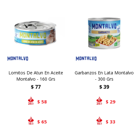
Lomitos De Atun En Aceite
Garbanzos En Lata Montalvo
Montalvo - 160 Grs
- 300 Grs
$
77
$
39
58
29
$
$
65
33
$
$