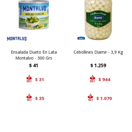
Ensalada Dueto En Lata
Cebollines Diamir - 3,9 Kg
Montalvo - 300 Grs
$
41
$
1.259
31
944
$
$
35
1.070
$
$