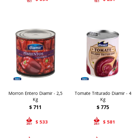
Morron Entero Diamir - 2,5
Tomate Triturado Diamir - 4
Kg
Kg
$
711
$
775
533
581
$
$