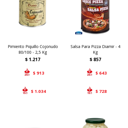
Airlaid
Double Point
Pimiento Piquillo Cojonudo
Salsa Para Pizza Diamir - 4
80/100 - 2,5 Kg
Kg
$
1.217
$
857
913
643
$
$
1.034
728
$
$