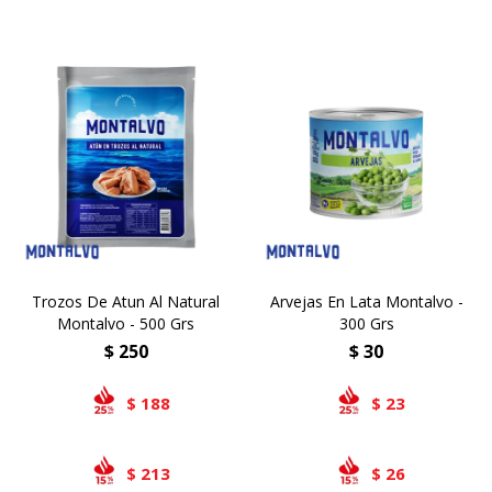
Trozos De Atun Al Natural
Arvejas En Lata Montalvo -
Montalvo - 500 Grs
300 Grs
$
250
$
30
188
23
$
$
213
26
$
$