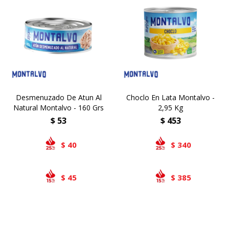
Desmenuzado De Atun Al
Choclo En Lata Montalvo -
Natural Montalvo - 160 Grs
2,95 Kg
$
53
$
453
40
340
$
$
45
385
$
$