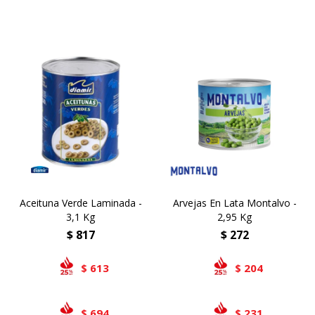
Aceituna Verde Laminada -
Arvejas En Lata Montalvo -
3,1 Kg
2,95 Kg
$
817
$
272
613
204
$
$
694
231
$
$