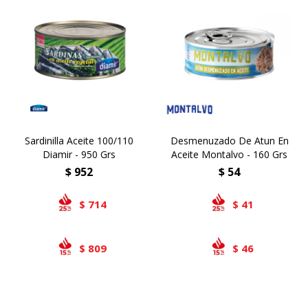
Sardinilla Aceite 100/110
Desmenuzado De Atun En
Diamir - 950 Grs
Aceite Montalvo - 160 Grs
$
952
$
54
714
41
$
$
809
46
$
$