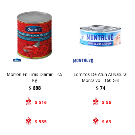
Morron En Tiras Diamir - 2,5
Lomitos De Atun Al Natural
Kg
Montalvo - 160 Grs
$
688
$
74
516
56
$
$
585
63
$
$