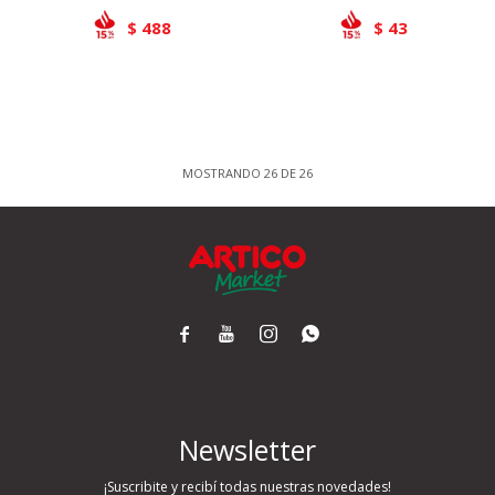
488
43
$
$
MOSTRANDO
26
DE
26




Newsletter
¡Suscribite y recibí todas nuestras novedades!