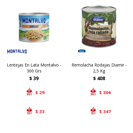
Lentejas En Lata Montalvo -
Remolacha Rodajas Diamir -
300 Grs
2,5 Kg
$
39
$
408
29
306
$
$
33
347
$
$