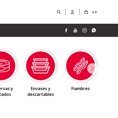
$
0




rvas y
Envases y
Fiambres
F
tados
descartables