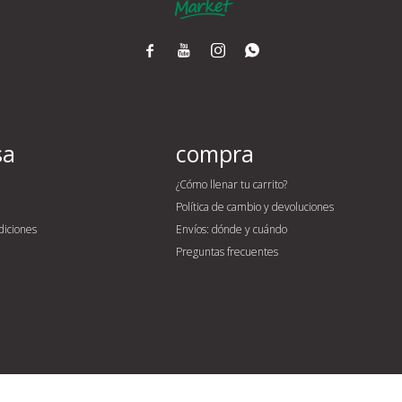




sa
compra
¿Cómo llenar tu carrito?
Política de cambio y devoluciones
diciones
Envíos: dónde y cuándo
Preguntas frecuentes