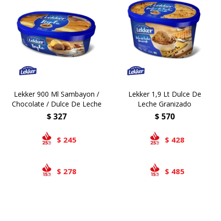
Lekker 900 Ml Sambayon /
Lekker 1,9 Lt Dulce De
Chocolate / Dulce De Leche
Leche Granizado
$
327
$
570
245
428
$
$
278
485
$
$