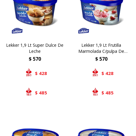
Bivalvos
Bastones
Preparados de vegetales
Locales
Jibia
Arrolladitos
Pulpa de frutas
Italianas
Lekker
Chipirón
Otros
Il Porto
NotCo
Lekker 1,9 Lt Super Dulce De
Lekker 1,9 Lt Frutilla
Crustáceos
Beyond Meat
Leche
Marmolada C/pulpa De
Frutilla
Ártico
Samán
$
570
$
570
Mirokumai
428
428
$
$
Pescados
485
485
$
$
Vegetales
Like linen