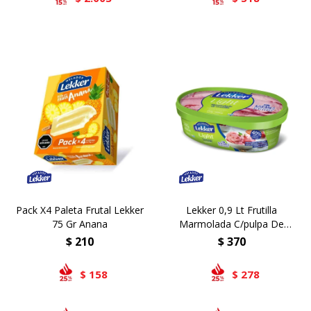
Pack X4 Paleta Frutal Lekker
Lekker 0,9 Lt Frutilla
75 Gr Anana
Marmolada C/pulpa De
Frutilla Light
$
210
$
370
158
278
$
$