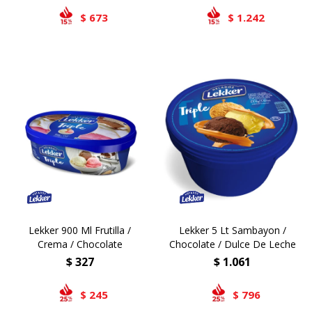
673
1.242
$
$
Lekker 900 Ml Frutilla /
Lekker 5 Lt Sambayon /
Crema / Chocolate
Chocolate / Dulce De Leche
$
327
$
1.061
245
796
$
$