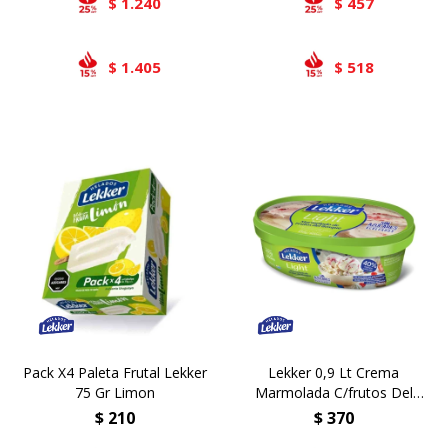
1.240
457
$
$
1.405
518
$
$
Pack X4 Paleta Frutal Lekker
Lekker 0,9 Lt Crema
75 Gr Limon
Marmolada C/frutos Del
Bosque Light
$
210
$
370