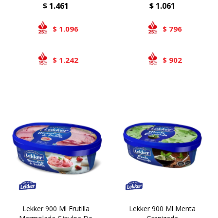
$
1.461
$
1.061
1.096
796
$
$
1.242
902
$
$
Lekker 900 Ml Frutilla
Lekker 900 Ml Menta