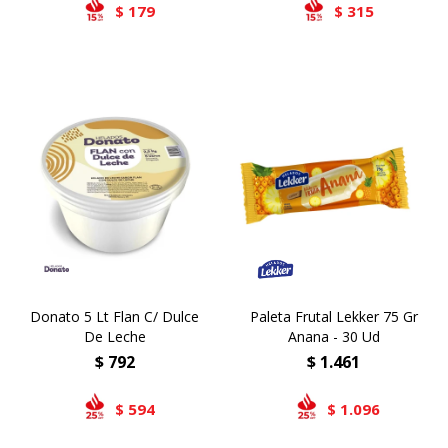
179
315
$
$
Donato 5 Lt Flan C/ Dulce
Paleta Frutal Lekker 75 Gr
De Leche
Anana - 30 Ud
$
792
$
1.461
594
1.096
$
$