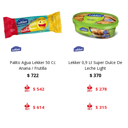
Palito Agua Lekker 50 Cc
Lekker 0,9 Lt Super Dulce De
Anana / Frutilla
Leche Light
$
722
$
370
542
278
$
$
614
315
$
$