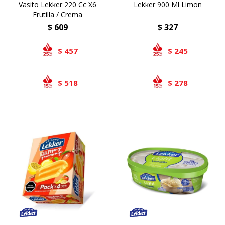
Vasito Lekker 220 Cc X6
Lekker 900 Ml Limon
Frutilla / Crema
$
609
$
327
457
245
$
$
518
278
$
$