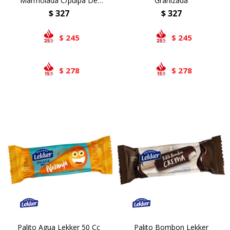
Marmolada C/pulpa De
Granizada
Frutilla
$
327
$
327
245
245
$
$
278
278
$
$
Palito Agua Lekker 50 Cc
Palito Bombon Lekker