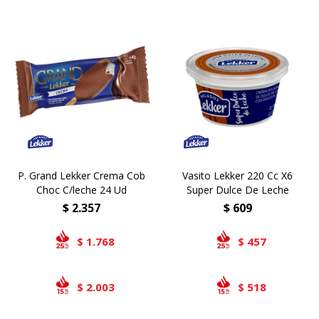
P. Grand Lekker Crema Cob
Vasito Lekker 220 Cc X6
Choc C/leche 24 Ud
Super Dulce De Leche
$
2.357
$
609
1.768
457
$
$
2.003
518
$
$