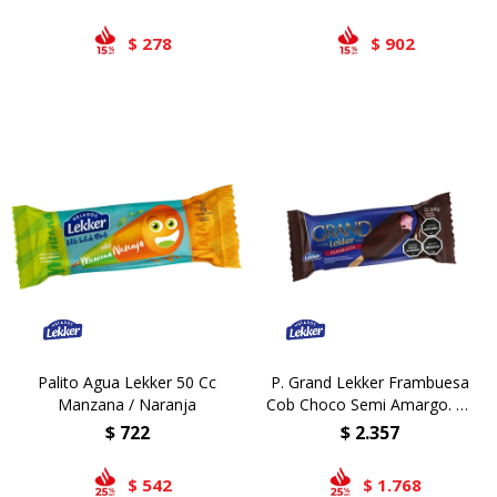
278
902
$
$
Palito Agua Lekker 50 Cc
P. Grand Lekker Frambuesa
Manzana / Naranja
Cob Choco Semi Amargo. 24
Ud
$
722
$
2.357
542
1.768
$
$