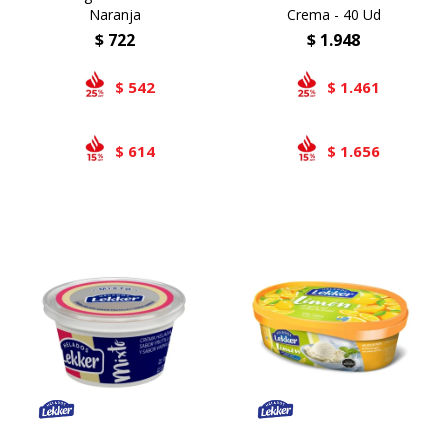
Naranja
Crema - 40 Ud
$
722
$
1.948
542
1.461
$
$
614
1.656
$
$