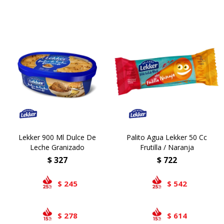
Lekker 900 Ml Dulce De
Palito Agua Lekker 50 Cc
Leche Granizado
Frutilla / Naranja
$
327
$
722
245
542
$
$
278
614
$
$