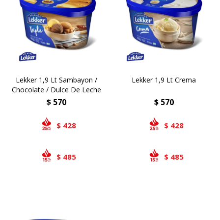
Airlaid
Double Point
Lekker 1,9 Lt Sambayon /
Lekker 1,9 Lt Crema
Chocolate / Dulce De Leche
$
570
$
570
428
428
$
$
485
485
$
$