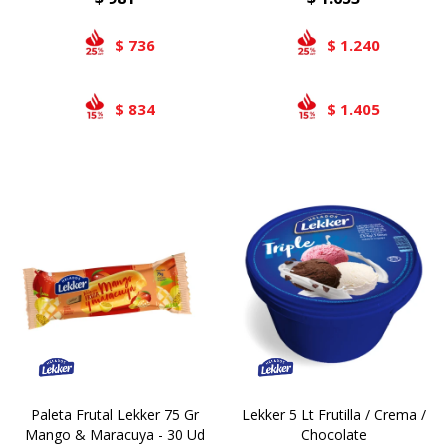
736
1.240
$
$
834
1.405
$
$
Paleta Frutal Lekker 75 Gr
Lekker 5 Lt Frutilla / Crema /
Mango & Maracuya - 30 Ud
Chocolate