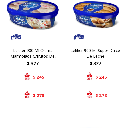
Lekker 900 Ml Crema
Lekker 900 Ml Super Dulce
Marmolada C/frutos Del
De Leche
Bosque
$
327
$
327
245
245
$
$
278
278
$
$