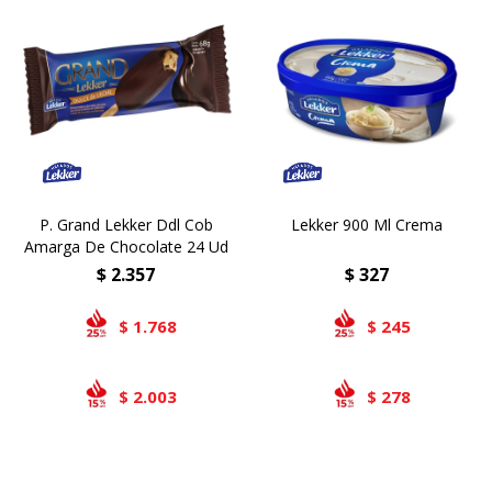
P. Grand Lekker Ddl Cob
Lekker 900 Ml Crema
Amarga De Chocolate 24 Ud
$
2.357
$
327
1.768
245
$
$
2.003
278
$
$