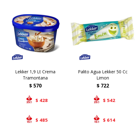
Lekker 1,9 Lt Crema
Palito Agua Lekker 50 Cc
Tramontana
Limon
$
570
$
722
428
542
$
$
485
614
$
$