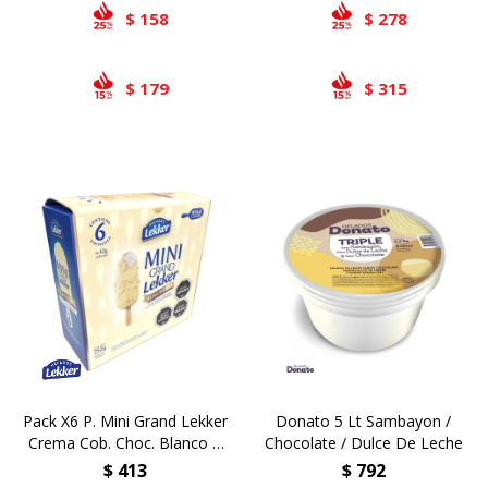
158
278
$
$
179
315
$
$
Pack X6 P. Mini Grand Lekker
Donato 5 Lt Sambayon /
Crema Cob. Choc. Blanco Y
Chocolate / Dulce De Leche
Almendras
$
413
$
792