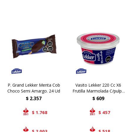
P. Grand Lekker Menta Cob
Vasito Lekker 220 Cc X6
Choco Semi Amargo. 24 Ud
Frutilla Marmolada C/pulpa
De Frutilla
$
2.357
$
609
1.768
457
$
$
2.003
518
$
$