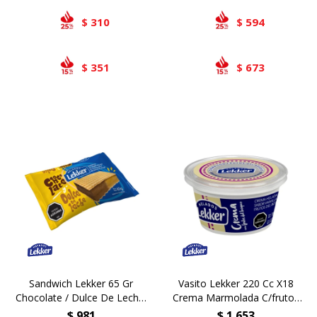
310
594
$
$
351
673
$
$
Sandwich Lekker 65 Gr
Vasito Lekker 220 Cc X18
Chocolate / Dulce De Leche.
Crema Marmolada C/frutos
18 Ud
Del Bosque
$
981
$
1.653