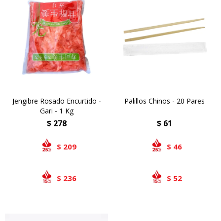
Jengibre Rosado Encurtido -
Palillos Chinos - 20 Pares
Gari - 1 Kg
$
278
$
61
209
46
$
$
236
52
$
$