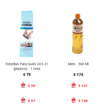
Esterillas Para Sushi 24 X 21
Mirin - 500 Ml
(plastico) - 1 Unid
$
79
$
174
59
131
$
$
67
148
$
$