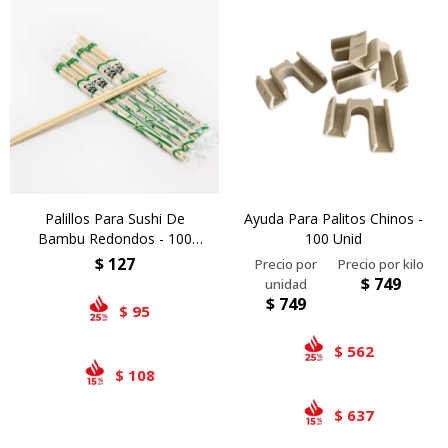
Palillos Para Sushi De
Ayuda Para Palitos Chinos -
Bambu Redondos - 100
100 Unid
Pares
$
127
$
749
$
749
95
$
562
$
108
$
637
$