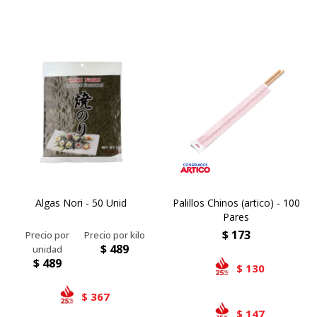
Algas Nori - 50 Unid
Palillos Chinos (artico) - 100
Pares
$
173
$
489
$
489
130
$
367
$
147
$