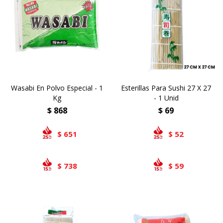
Wasabi En Polvo Especial - 1
Esterillas Para Sushi 27 X 27
Kg
- 1 Unid
$
868
$
69
651
52
$
$
738
59
$
$