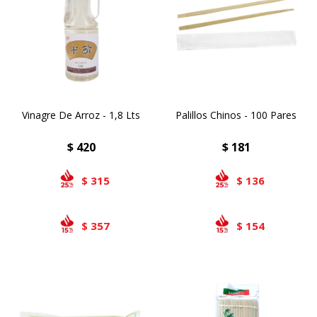
Airlaid
Double Point
Vinagre De Arroz - 1,8 Lts
Palillos Chinos - 100 Pares
$
420
$
181
315
136
$
$
357
154
$
$