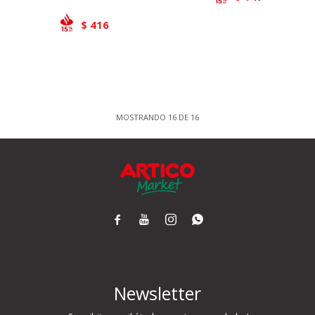
416
$
MOSTRANDO
16
DE
16




Newsletter