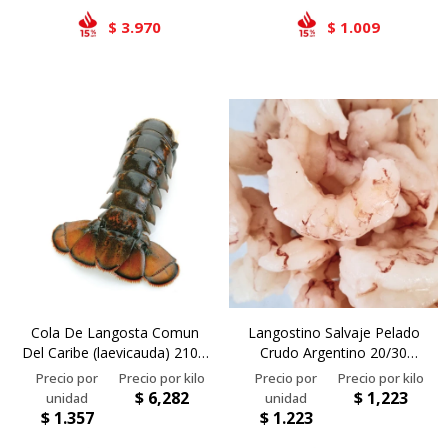
3.970
1.009
$
$
Cola De Langosta Comun
Langostino Salvaje Pelado
Del Caribe (laevicauda) 210 -
Crudo Argentino 20/30
240 Grs (calibre 8)
(devenado) - 1 Kg
$
6,282
$
1,223
$
1.357
$
1.223