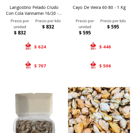
Langostino Pelado Crudo
Cayo De Vieira 60-80 - 1 Kg
Con Cola Vannamei 16/20 - 1
Kg
$
832
$
595
$
832
$
595
624
446
$
$
707
506
$
$