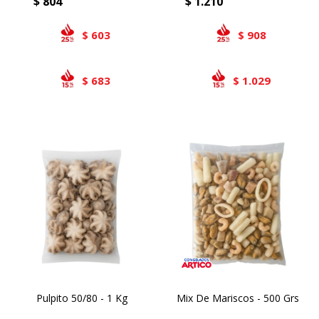
$
804
$
1.210
603
908
$
$
683
1.029
$
$
Pulpito 50/80 - 1 Kg
Mix De Mariscos - 500 Grs