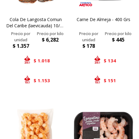
Cola De Langosta Comun
Carne De Almeja - 400 Grs
Del Caribe (laevicauda) 10/12
Oz
$
6,282
$
445
$
1.357
$
178
1.018
134
$
$
1.153
151
$
$