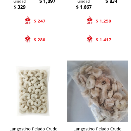
$
1,097
$
834
$
329
$
1.667
247
1.250
$
$
280
1.417
$
$
Langostino Pelado Crudo
Langostino Pelado Crudo