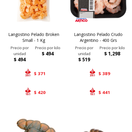
Langostino Pelado Broken
Langostino Pelado Crudo
Small - 1 Kg
Argentino - 400 Grs
$
494
$
1,298
$
494
$
519
371
389
$
$
420
441
$
$