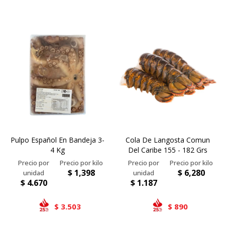
Pulpo Español En Bandeja 3-
Cola De Langosta Comun
4 Kg
Del Caribe 155 - 182 Grs
$
1,398
$
6,280
$
4.670
$
1.187
3.503
890
$
$