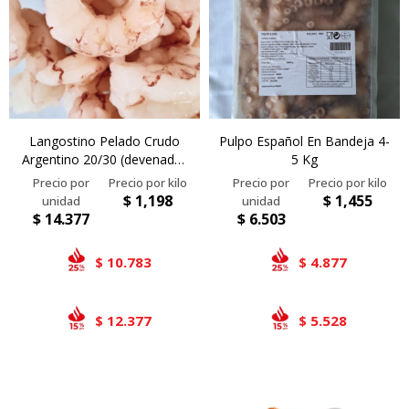
Langostino Pelado Crudo
Pulpo Español En Bandeja 4-
Argentino 20/30 (devenado)
5 Kg
- 12 Kg
$
1,198
$
1,455
$
14.377
$
6.503
10.783
4.877
$
$
12.377
5.528
$
$