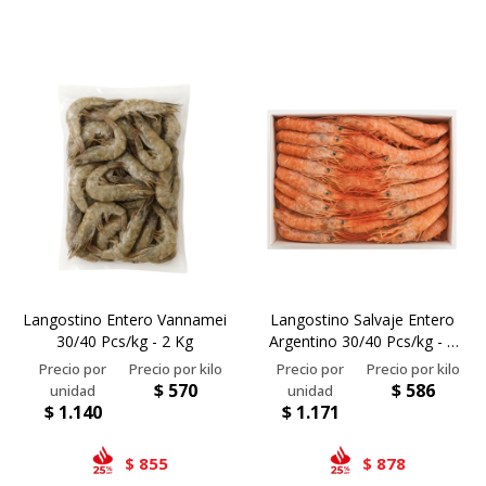
Langostino Entero Vannamei
Langostino Salvaje Entero
30/40 Pcs/kg - 2 Kg
Argentino 30/40 Pcs/kg - 2
Kg
$
570
$
586
$
1.140
$
1.171
855
878
$
$