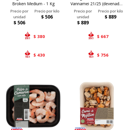
Broken Medium - 1 Kg
Vannamei 21/25 (devenado)
- 1 Kg
$
506
$
889
$
506
$
889
380
667
$
$
430
756
$
$