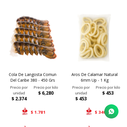
Cola De Langosta Comun
Aros De Calamar Natural
Del Caribe 380 - 450 Grs
6mm Up - 1 Kg
$
6,280
$
453
$
2.374
$
453
1.781
340
$
$