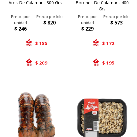
Aros De Calamar - 300 Grs
Botones De Calamar - 400
Grs
$
820
$
573
$
246
$
229
185
172
$
$
209
195
$
$