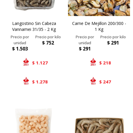
Langostino Sin Cabeza
Carne De Mejillon 200/300 -
Vannamei 31/35 - 2 Kg
1 Kg
$
752
$
291
$
1.503
$
291
1.127
218
$
$
1.278
247
$
$