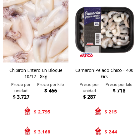
Chipiron Entero En Bloque
Camaron Pelado Chico - 400
10/12 - 8kg
Grs
$
466
$
718
$
3.727
$
287
2.795
215
$
$
3.168
244
$
$