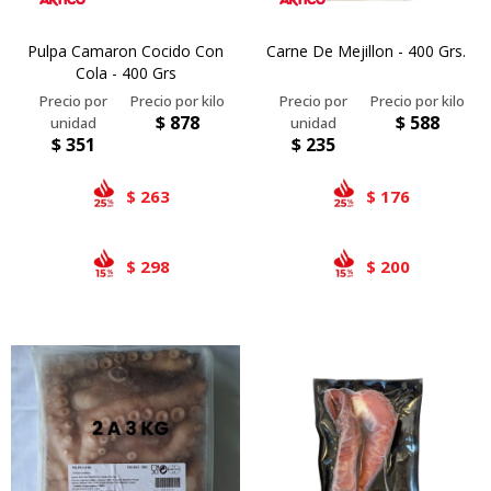
Pulpa Camaron Cocido Con
Carne De Mejillon - 400 Grs.
Cola - 400 Grs
$
878
$
588
$
351
$
235
263
176
$
$
298
200
$
$