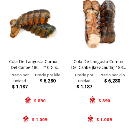
Cola De Langosta Comun
Cola De Langosta Comun
Del Caribe 180 - 210 Grs
Del Caribe (laevicauda) 183 -
(calibre 7)
210 Grs
$
6,280
$
6,280
$
1.187
$
1.187
890
890
$
$
1.009
1.009
$
$