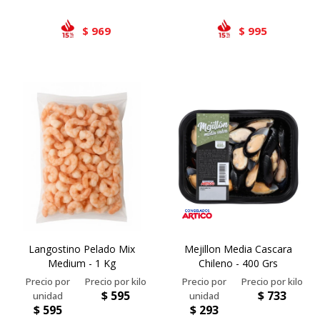
969
995
$
$
Langostino Pelado Mix
Mejillon Media Cascara
Medium - 1 Kg
Chileno - 400 Grs
$
595
$
733
$
595
$
293