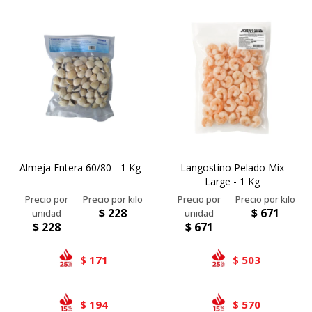
Almeja Entera 60/80 - 1 Kg
Langostino Pelado Mix
Large - 1 Kg
$
228
$
671
$
228
$
671
171
503
$
$
194
570
$
$