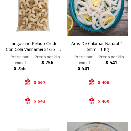
Bivalvos
Bastones
Preparados de vegetales
Locales
Jibia
Arrolladitos
Pulpa de frutas
Italianas
Lekker
Chipirón
Otros
Il Porto
NotCo
Langostino Pelado Crudo
Aros De Calamar Natural 4-
Crustáceos
Beyond Meat
Con Cola Vannamei 31/35 - 1
6mm - 1 Kg
Kg
Ártico
Samán
$
756
$
541
Mirokumai
$
756
$
541
Pescados
567
406
$
$
Vegetales
643
460
$
$
Like linen