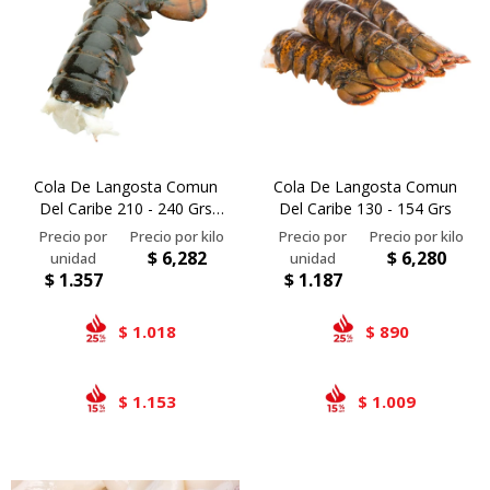
Cola De Langosta Comun
Cola De Langosta Comun
Del Caribe 210 - 240 Grs
Del Caribe 130 - 154 Grs
(calibre 8)
$
6,282
$
6,280
$
1.357
$
1.187
1.018
890
$
$
1.153
1.009
$
$