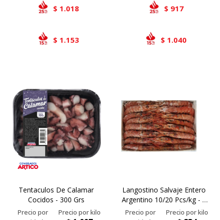
1.018
917
$
$
1.153
1.040
$
$
Tentaculos De Calamar
Langostino Salvaje Entero
Cocidos - 300 Grs
Argentino 10/20 Pcs/kg - 2
Kg