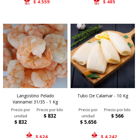
4.559
485
$
$
Langostino Pelado
Tubo De Calamar - 10 Kg
Vannamei 31/35 - 1 Kg
$
832
$
566
$
832
$
5.656
624
4.242
$
$