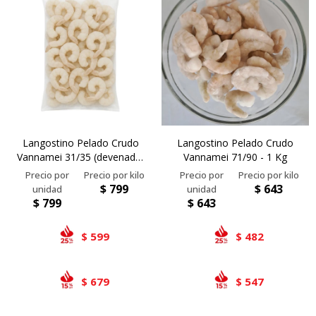
Airlaid
Double Point
Langostino Pelado Crudo
Langostino Pelado Crudo
Vannamei 31/35 (devenado)
Vannamei 71/90 - 1 Kg
- 1 Kg
$
799
$
643
$
799
$
643
599
482
$
$
679
547
$
$