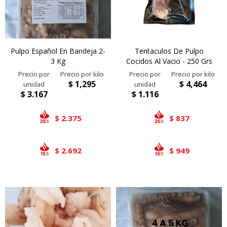
Pulpo Español En Bandeja 2-
Tentaculos De Pulpo
3 Kg
Cocidos Al Vacio - 250 Grs
$
1,295
$
4,464
$
3.167
$
1.116
2.375
837
$
$
2.692
949
$
$