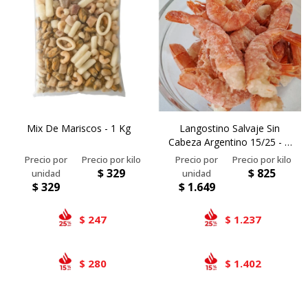
Mix De Mariscos - 1 Kg
Langostino Salvaje Sin
Cabeza Argentino 15/25 - 2
Kg
$
329
$
825
$
329
$
1.649
247
1.237
$
$
280
1.402
$
$