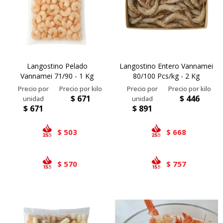
Langostino Pelado
Langostino Entero Vannamei
Vannamei 71/90 - 1 Kg
80/100 Pcs/kg - 2 Kg
$
671
$
446
$
671
$
891
503
668
$
$
570
757
$
$