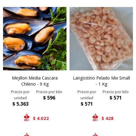
Mejillon Media Cascara
Langostino Pelado Mix Small
Chileno - 9 Kg
- 1 Kg
$
596
$
571
$
5.363
$
571
4.022
428
$
$