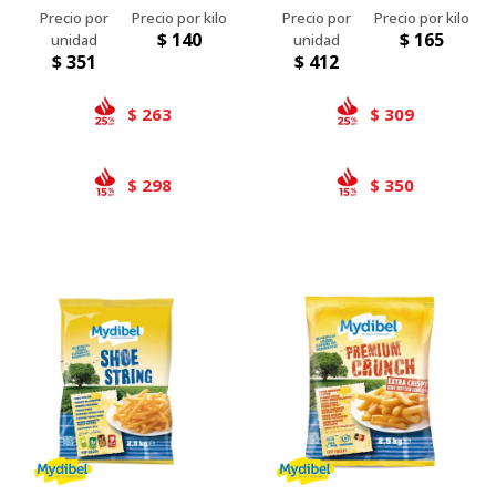
9/9) - 2,5 Kgs
Wedges) - 2,5 Kg
$
140
$
165
$
351
$
412
263
309
$
$
298
350
$
$