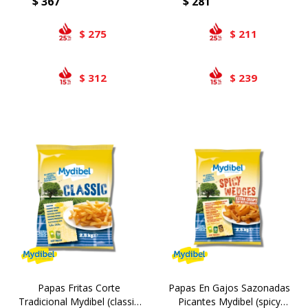
$
367
$
281
275
211
$
$
312
239
$
$
Papas Fritas Corte
Papas En Gajos Sazonadas
Tradicional Mydibel (classic
Picantes Mydibel (spicy