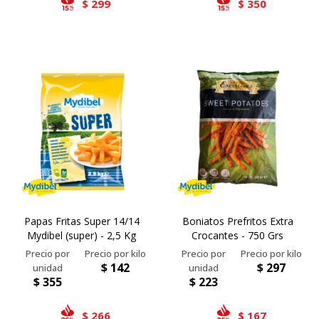
299
350
$
$
Papas Fritas Super 14/14
Boniatos Prefritos Extra
Mydibel (super) - 2,5 Kg
Crocantes - 750 Grs
$
142
$
297
$
355
$
223
266
167
$
$