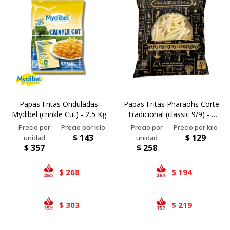
Airlaid
Double Point
Papas Fritas Onduladas
Papas Fritas Pharaohs Corte
Mydibel (crinkle Cut) - 2,5 Kg
Tradicional (classic 9/9) - 2
Kgs
$
143
$
129
$
357
$
258
268
194
$
$
303
219
$
$