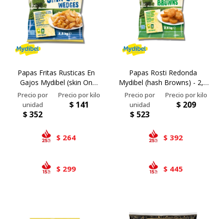
Bivalvos
Bastones
Preparados de vegetales
Locales
Jibia
Arrolladitos
Pulpa de frutas
Italianas
Lekker
Chipirón
Otros
Il Porto
NotCo
Papas Fritas Rusticas En
Papas Rosti Redonda
Crustáceos
Beyond Meat
Gajos Mydibel (skin On
Mydibel (hash Browns) - 2,5
Wedges) - 2,5 Kg
Kg
Ártico
Samán
$
141
$
209
Mirokumai
$
352
$
523
Pescados
264
392
$
$
Vegetales
299
445
$
$
Like linen