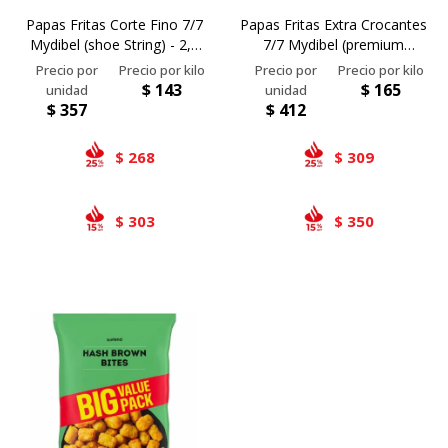
Papas Fritas Corte Fino 7/7
Papas Fritas Extra Crocantes
Mydibel (shoe String) - 2,5
7/7 Mydibel (premium
Kg
Crunch) - 2,5 Kg
$
143
$
165
$
357
$
412
268
309
$
$
303
350
$
$