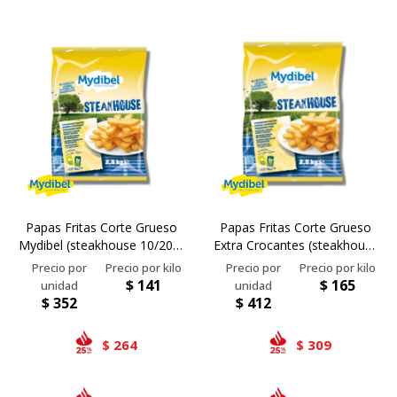
Papas Fritas Corte Grueso
Papas Fritas Corte Grueso
Mydibel (steakhouse 10/20) -
Extra Crocantes (steakhouse
2,5 Kg
10/20) - 2,5 Kg
$
141
$
165
$
352
$
412
264
309
$
$