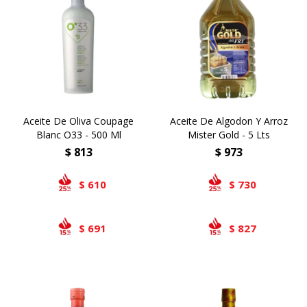
Aceite De Oliva Coupage
Aceite De Algodon Y Arroz
Blanc O33 - 500 Ml
Mister Gold - 5 Lts
$
813
$
973
610
730
$
$
691
827
$
$