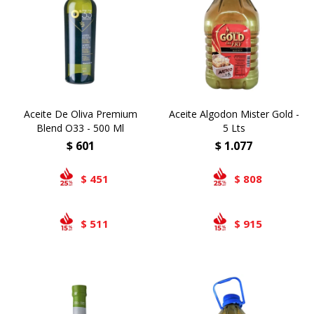
Airlaid
Double Point
Aceite De Oliva Premium
Aceite Algodon Mister Gold -
Blend O33 - 500 Ml
5 Lts
$
601
$
1.077
451
808
$
$
511
915
$
$