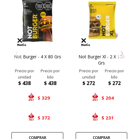
Not Burger - 4 X 80 Grs
Not Burger Xl - 2 X 120
Grs
$
438
$
438
$
272
$
272
329
204
$
$
372
231
$
$