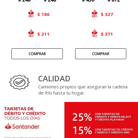
Airlaid
186
327
$
$
Double Point
211
371
$
$
CALIDAD
Camiones propios que aseguran la cadena
de frío hasta tu hogar.