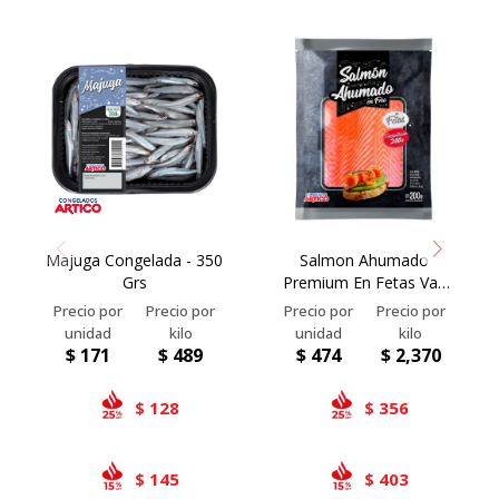
Majuga Congelada - 350
Salmon Ahumado
Grs
Premium En Fetas Vac
Pac - 200 Grs
$
171
$
489
$
474
$
2,370
128
356
$
$
145
403
$
$