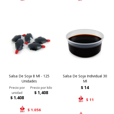
Salsa De Soja 8 Ml - 125
Salsa De Soja Individual 30
Unidades
Ml
$
14
$
1,408
$
1.408
11
$
1.056
$