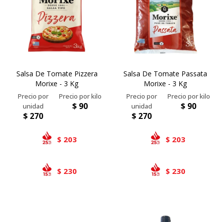
Bivalvos
Bastones
Preparados de vegetales
Locales
Jibia
Arrolladitos
Pulpa de frutas
Italianas
Lekker
Chipirón
Otros
Il Porto
NotCo
Salsa De Tomate Pizzera
Salsa De Tomate Passata
Crustáceos
Beyond Meat
Morixe - 3 Kg
Morixe - 3 Kg
Ártico
Samán
$
90
$
90
Mirokumai
$
270
$
270
Pescados
203
203
$
$
Vegetales
230
230
$
$
Like linen