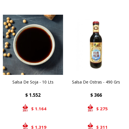
Salsa De Soja - 10 Lts
Salsa De Ostras - 490 Grs
$
1.552
$
366
1.164
275
$
$
1.319
311
$
$