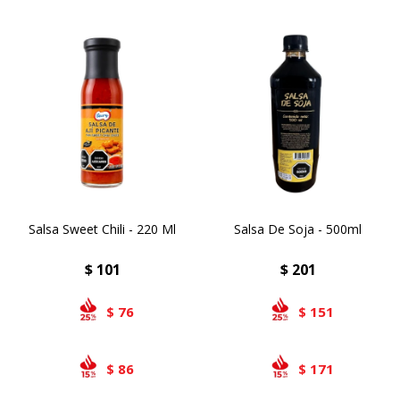
Salsa Sweet Chili - 220 Ml
Salsa De Soja - 500ml
$
101
$
201
76
151
$
$
86
171
$
$