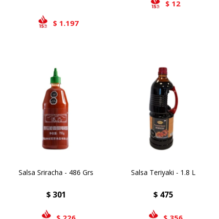
12
$
1.197
$
Salsa Sriracha - 486 Grs
Salsa Teriyaki - 1.8 L
$
301
$
475
226
356
$
$