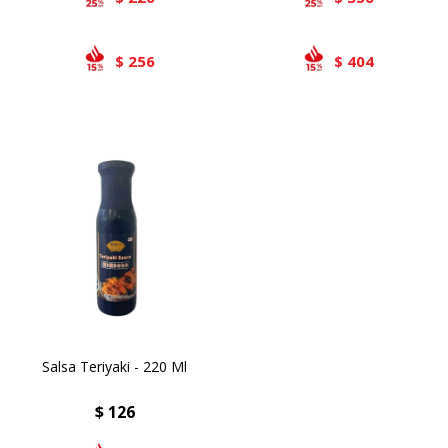
256
404
$
$
Salsa Teriyaki - 220 Ml
$
126