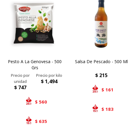
Airlaid
Double Point
Pesto A La Genovesa - 500
Salsa De Pescado - 500 Ml
Grs
$
215
$
1,494
$
747
161
$
560
$
183
$
635
$