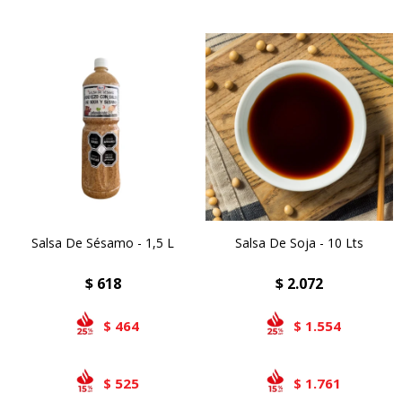
Salsa De Sésamo - 1,5 L
Salsa De Soja - 10 Lts
$
618
$
2.072
464
1.554
$
$
525
1.761
$
$