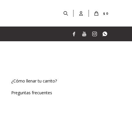
$
0




¿Cómo llenar tu carrito?
Preguntas frecuentes