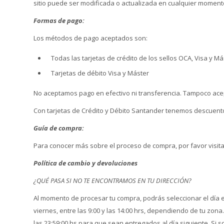
sitio puede ser modificada o actualizada en cualquier momento,
Formas de pago:
Los métodos de pago aceptados son:
Todas las tarjetas de crédito de los sellos OCA, Visa y Má
Tarjetas de débito Visa y Máster
No aceptamos pago en efectivo ni transferencia. Tampoco ace
Con tarjetas de Crédito y Débito Santander tenemos descuen
Guía de compra:
Para conocer más sobre el proceso de compra, por favor visita
Política de cambio y devoluciones
¿QUÉ PASA SI NO TE ENCONTRAMOS EN TU DIRECCIÓN?
Al momento de procesar tu compra, podrás seleccionar el día e
viernes, entre las 9:00 y las 14:00 hrs, dependiendo de tu zo
las 23:59:00 hs para que sean entregados al día siguiente. S