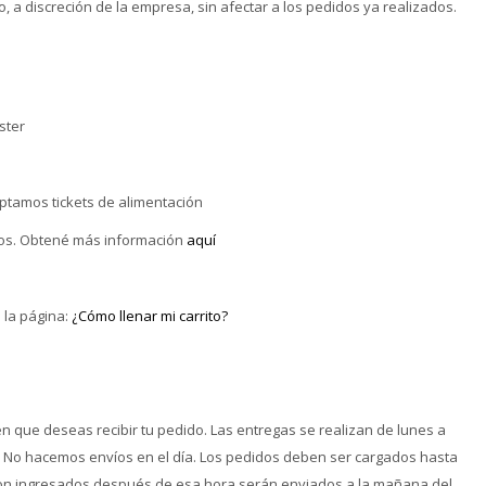
 a discreción de la empresa, sin afectar a los pedidos ya realizados.
ster
ptamos tickets de alimentación
tos. Obtené más información
aquí
 la página:
¿Cómo llenar mi carrito?
n que deseas recibir tu pedido. Las entregas se realizan de lunes a
na. No hacemos envíos en el día. Los pedidos deben ser cargados hasta
i son ingresados después de esa hora serán enviados a la mañana del