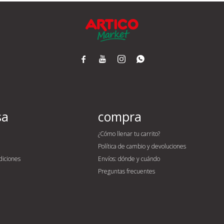




sa
compra
¿Cómo llenar tu carrito?
Política de cambio y devoluciones
diciones
Envíos: dónde y cuándo
Preguntas frecuentes