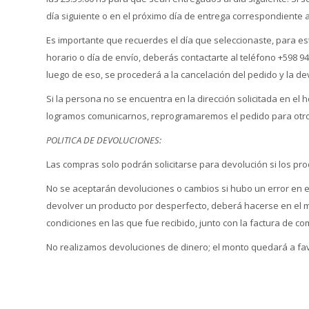
día siguiente o en el próximo día de entrega correspondiente a
Es importante que recuerdes el día que seleccionaste, para est
horario o día de envío, deberás contactarte al teléfono +598 9
luego de eso, se procederá a la cancelación del pedido y la d
Si la persona no se encuentra en la dirección solicitada en el 
logramos comunicarnos, reprogramaremos el pedido para otro 
POLITICA DE DEVOLUCIONES:
Las compras solo podrán solicitarse para devolución si los pr
No se aceptarán devoluciones o cambios si hubo un error en e
devolver un producto por desperfecto, deberá hacerse en el 
condiciones en las que fue recibido, junto con la factura de c
No realizamos devoluciones de dinero; el monto quedará a fav