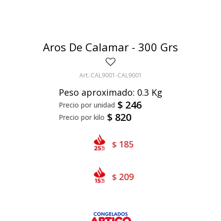
Bivalvos
Bastones
Preparados de vegetales
Locales
Jibia
Arrolladitos
Pulpa de frutas
Italianas
Lekker
Aros De Calamar - 300 Grs
Chipirón
Otros
Il Porto
NotCo
Crustáceos
Beyond Meat
CAL9001-CAL9001
Peso aproximado: 0.3 Kg
Ártico
Samán
$
246
Mirokumai
$
820
Pescados
185
$
Vegetales
209
$
Like linen