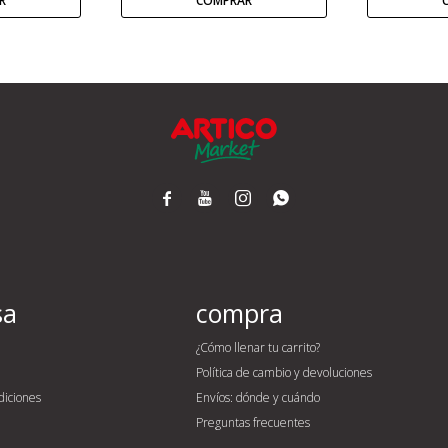




sa
compra
¿Cómo llenar tu carrito?
Política de cambio y devoluciones
diciones
Envíos: dónde y cuándo
Preguntas frecuentes