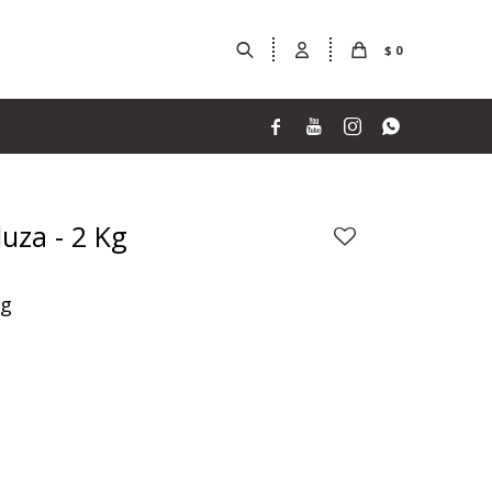
$
0




luza - 2 Kg
Kg