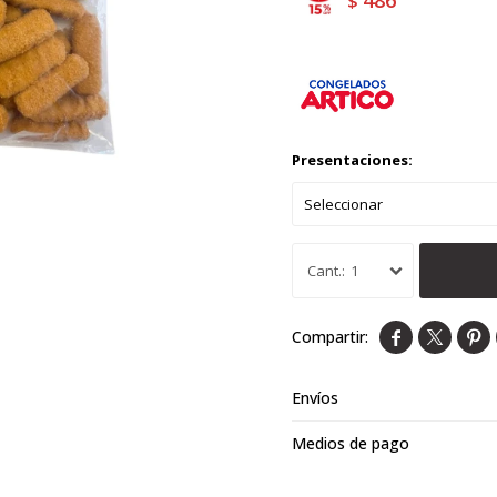
486
$
Presentaciones:
1



Envíos
Medios de pago