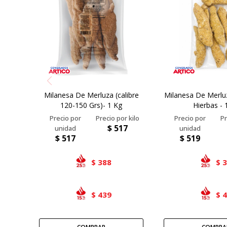
Milanesa De Merluza (calibre
Milanesa De Merlu
120-150 Grs)- 1 Kg
Hierbas - 
$
517
$
517
$
519
388
$
$
439
$
$