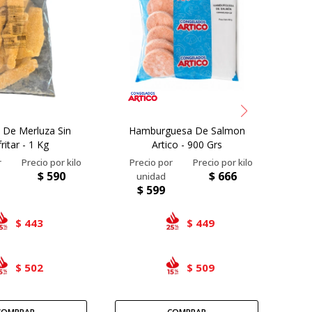
 De Merluza Sin
Hamburguesa De Salmon
Mini
ritar - 1 Kg
Artico - 900 Grs
$
590
$
666
$
599
443
449
$
$
502
509
$
$