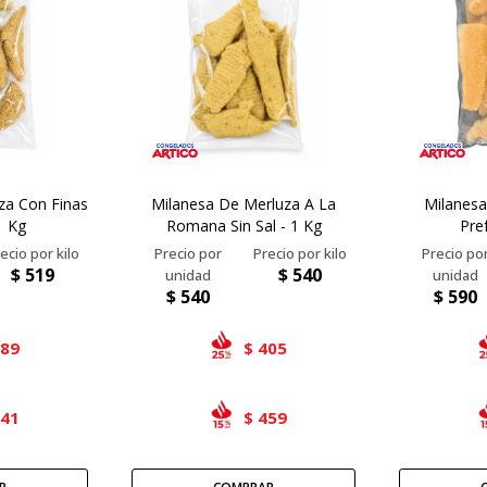
za Con Finas
Milanesa De Merluza A La
Milanesa
1 Kg
Romana Sin Sal - 1 Kg
Pref
$
519
$
540
$
540
$
590
389
405
$
441
459
$