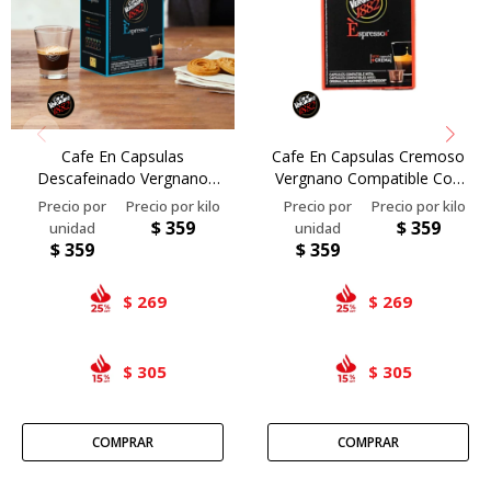
Cafe En Capsulas
Cafe En Capsulas Cremoso
Descafeinado Vergnano
Vergnano Compatible Con
Compatible Con Nespresso-
Nespresso- 10 Caps
10 Caps
$
359
$
359
$
359
$
359
269
269
$
$
305
305
$
$