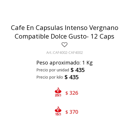
Bivalvos
Bastones
Preparados de vegetales
Locales
Jibia
Arrolladitos
Pulpa de frutas
Italianas
Lekker
Cafe En Capsulas Intenso Vergnano
Chipirón
Otros
Il Porto
NotCo
Compatible Dolce Gusto- 12 Caps
Crustáceos
Beyond Meat
CAF4002-CAF4002
Ártico
Samán
Peso aproximado: 1 Kg
Mirokumai
$
435
$
435
Pescados
Vegetales
326
$
370
$
Like linen