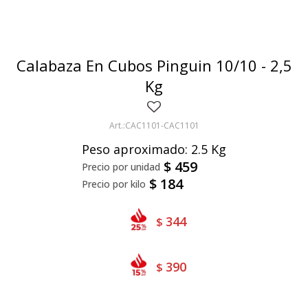
Bivalvos
Bastones
Preparados de vegetales
Locales
Jibia
Arrolladitos
Pulpa de frutas
Italianas
Lekker
Calabaza En Cubos Pinguin 10/10 - 2,5
Chipirón
Otros
Il Porto
NotCo
Kg
Crustáceos
Beyond Meat
CAC1101-CAC1101
Ártico
Samán
Peso aproximado: 2.5 Kg
Mirokumai
$
459
$
184
Pescados
Vegetales
344
$
390
$
Like linen