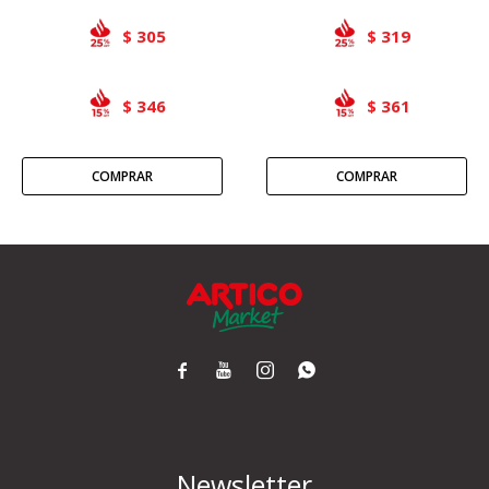
305
319
$
$
346
361
$
$




Newsletter