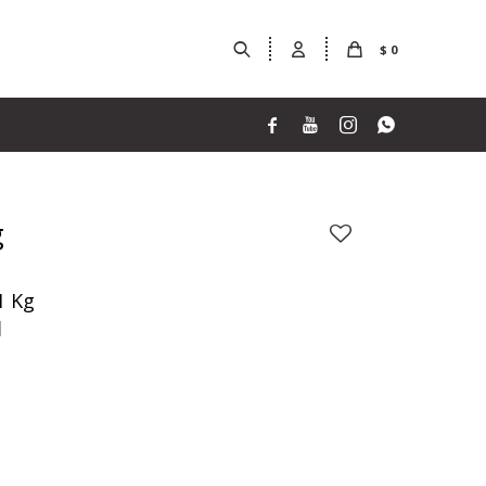
$
0




g
1 Kg
1