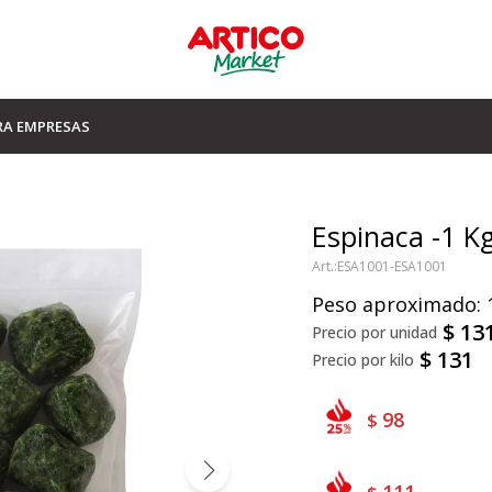
RA EMPRESAS
Espinaca -1 K
ESA1001-ESA1001
Peso aproximado: 
$
13
$
131
98
$