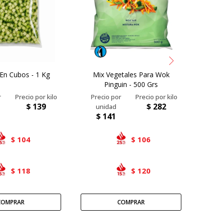
 En Cubos - 1 Kg
Mix Vegetales Para Wok
G
Pinguin - 500 Grs
$
139
$
282
$
141
104
106
$
$
118
120
$
$