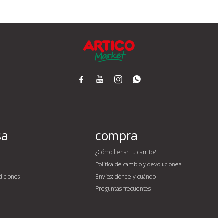




sa
compra
¿Cómo llenar tu carrito?
Política de cambio y devoluciones
diciones
Envíos: dónde y cuándo
Preguntas frecuentes