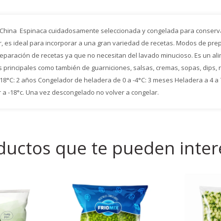
China ​ Espinaca cuidadosamente seleccionada y congelada para conservar
sar, es ideal para incorporar a una gran variedad de recetas. Modos de pr
reparación de recetas ya que no necesitan del lavado minucioso. Es un ali
 principales como también de guarniciones, salsas, cremas, sopas, dips, 
-18°C: 2 años Congelador de heladera de 0 a -4°C: 3 meses Heladera a 4 a 7
a -18°c. Una vez descongelado no volver a congelar.
ductos que te pueden inter