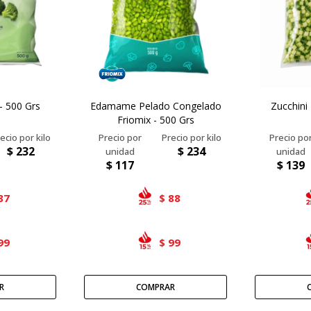
 - 500 Grs
Edamame Pelado Congelado
Zucchini
Friomix - 500 Grs
$
232
$
234
$
117
$
139
87
88
$
99
99
$