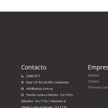
Contacto
Empre
Nosotros
2698 9777
Contacto
Ruta 101 km 26.000, Canelones
Términos y con
info@artico.com.uy
Tienda: Lunes a Viernes - 9 a 19 hs.
Sábados - 9 a 17 hs | Atención al
cliente: Lunes a Viernes - 9 a 17 hs