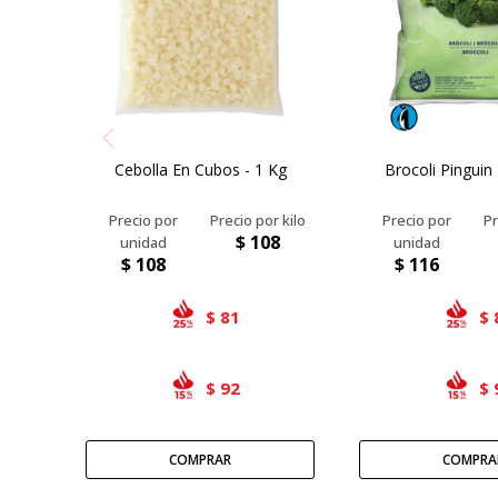
Cebolla En Cubos - 1 Kg
Brocoli Pinguin
$
108
$
108
$
116
81
$
$
92
$
$