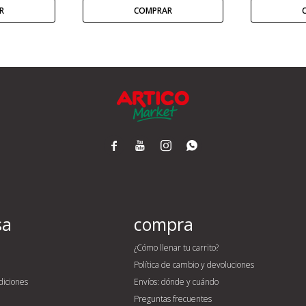




sa
compra
¿Cómo llenar tu carrito?
Política de cambio y devoluciones
diciones
Envíos: dónde y cuándo
Preguntas frecuentes