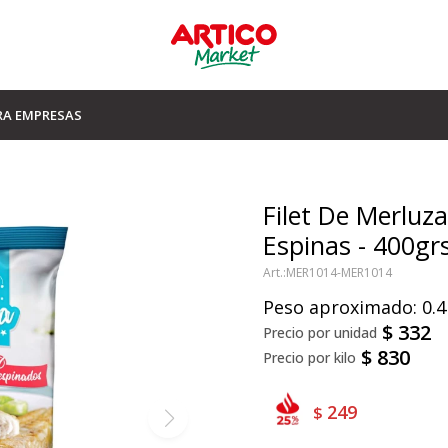
RA EMPRESAS
Filet De Merluza
Espinas - 400gr
MER1014-MER1014
Peso aproximado: 0.4
$
332
$
830
249
$