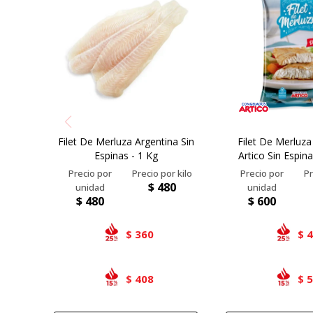
Filet De Merluza Argentina Sin
Filet De Merluza
Espinas - 1 Kg
Artico Sin Espin
$
480
$
480
$
600
360
$
$
408
$
$