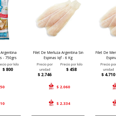
 Argentina
Filet De Merluza Argentina Sin
Filet De Mer
as - 750grs
Espinas Iqf - 6 Kg
Espin
$
800
$
458
$
2.746
$
4.710
450
2.060
$
510
2.334
$