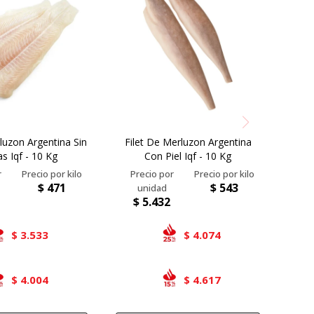
luzon Argentina Sin
Filet De Merluzon Argentina
as Iqf - 10 Kg
Con Piel Iqf - 10 Kg
$
471
$
543
$
5.432
3.533
4.074
$
$
4.004
4.617
$
$