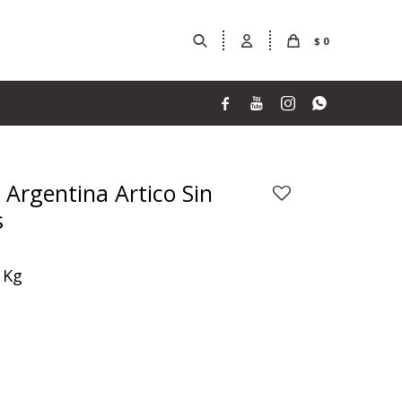
$
0




 Argentina Artico Sin
s
 Kg