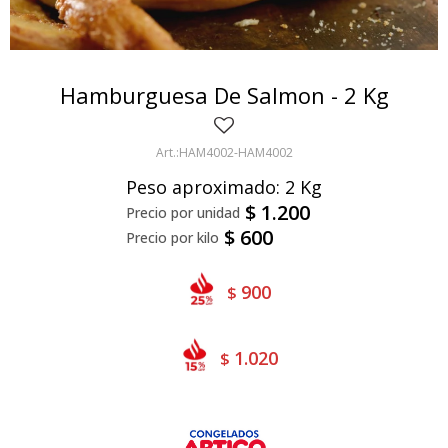
Bivalvos
Bastones
Preparados de vegetales
Locales
Jibia
Arrolladitos
Pulpa de frutas
Italianas
Lekker
Hamburguesa De Salmon - 2 Kg
Chipirón
Otros
Il Porto
NotCo
Crustáceos
Beyond Meat
HAM4002-HAM4002
Peso aproximado: 2 Kg
Ártico
Samán
$
1.200
Mirokumai
$
600
Pescados
900
$
Vegetales
1.020
$
Like linen