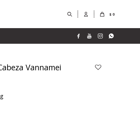
$
0




 Cabeza Vannamei
Kg