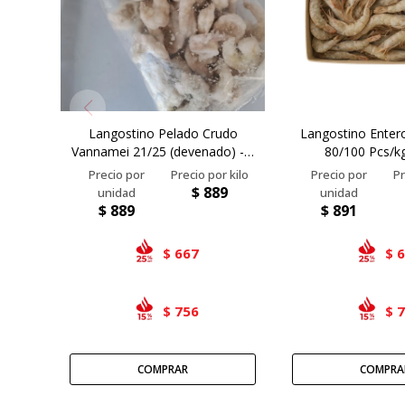
Langostino Pelado Crudo
Langostino Enter
Vannamei 21/25 (devenado) - 1
80/100 Pcs/kg
Kg
$
889
$
889
$
891
667
$
$
756
$
$