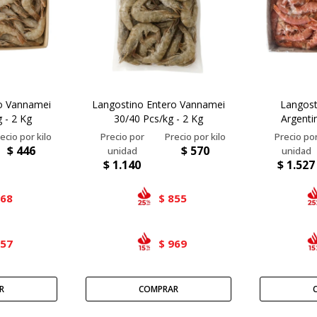
o Vannamei
Langostino Entero Vannamei
Langost
 - 2 Kg
30/40 Pcs/kg - 2 Kg
Argenti
$
446
$
570
$
1.140
$
1.527
668
855
$
757
969
$