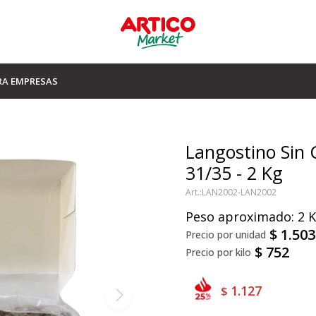
RA EMPRESAS
Langostino Sin
31/35 - 2 Kg
LAN2002-LAN2002
Peso aproximado: 2 
$
1.503
$
752
1.127
$