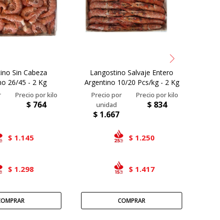
ino Sin Cabeza
Langostino Salvaje Entero
Cama
no 26/45 - 2 Kg
Argentino 10/20 Pcs/kg - 2 Kg
$
764
$
834
$
1.667
$
1.145
1.250
$
$
1.298
1.417
$
$