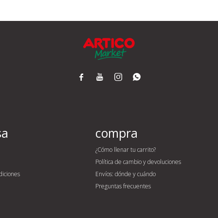




sa
compra
¿Cómo llenar tu carrito?
Política de cambio y devoluciones
diciones
Envíos: dónde y cuándo
Preguntas frecuentes