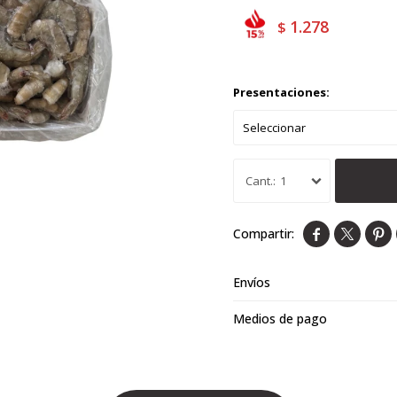
1.278
$
Presentaciones:
1



Envíos
Medios de pago