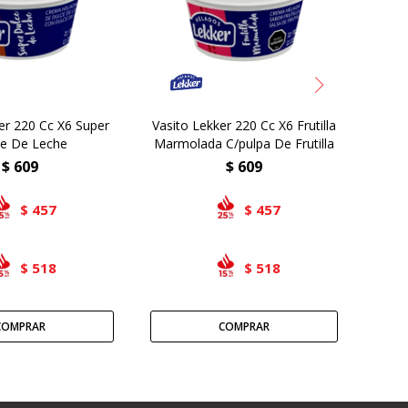
er 220 Cc X6 Super
Vasito Lekker 220 Cc X6 Frutilla
V
ce De Leche
Marmolada C/pulpa De Frutilla
Cho
$
609
$
609
457
457
$
$
518
518
$
$