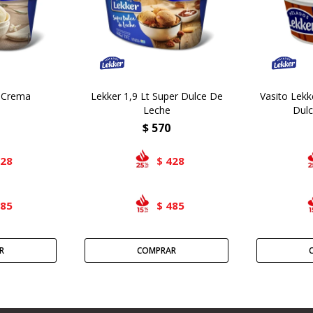
t Crema
Lekker 1,9 Lt Super Dulce De
Vasito Lekk
Leche
Dul
$
570
428
428
$
485
485
$