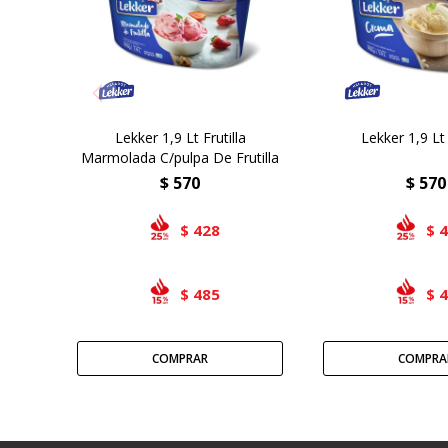
Lekker 1,9 Lt Frutilla
Lekker 1,9 L
Marmolada C/pulpa De Frutilla
$
570
$
570
428
$
$
485
$
$