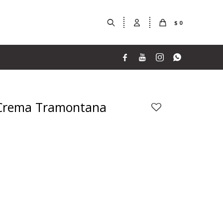
$
0




 Crema Tramontana