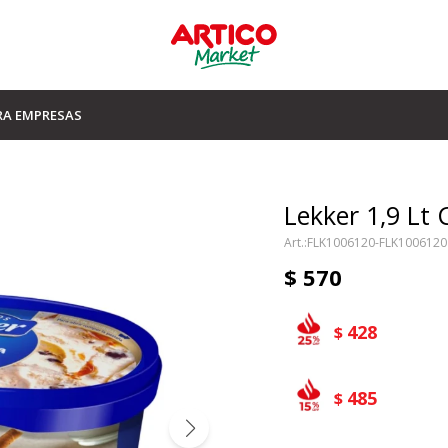
RA EMPRESAS
Lekker 1,9 Lt
FLK1006120-FLK1006120
$
570
428
$
485
$