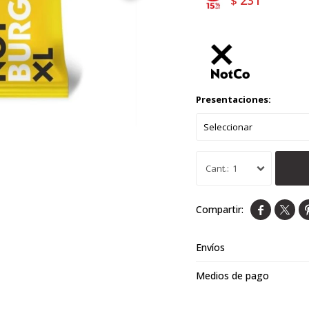
231
$
Presentaciones:
1


Envíos
Medios de pago