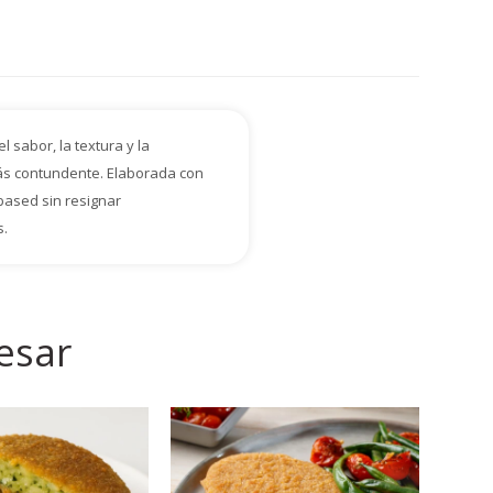
 sabor, la textura y la
ás contundente. Elaborada con
based sin resignar
s.
esar