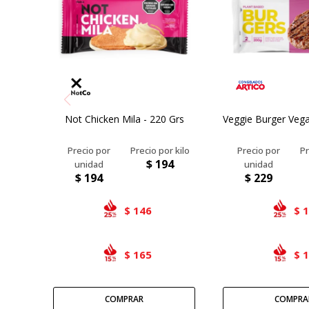
Not Chicken Mila - 220 Grs
Veggie Burger Vega
$
194
$
194
$
229
146
$
$
165
$
$