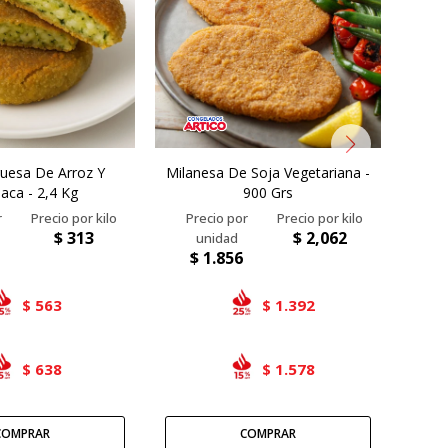
esa De Arroz Y
Milanesa De Soja Vegetariana -
Not
aca - 2,4 Kg
900 Grs
$
313
$
2,062
$
1.856
$
563
1.392
$
$
638
1.578
$
$