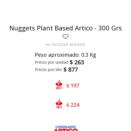
Bivalvos
Bastones
Preparados de vegetales
Locales
Jibia
Arrolladitos
Pulpa de frutas
Italianas
Lekker
Nuggets Plant Based Artico - 300 Grs
Chipirón
Otros
Il Porto
NotCo
Crustáceos
Beyond Meat
NUG3001-NUG3001
Peso aproximado: 0.3 Kg
Ártico
Samán
$
263
Mirokumai
$
877
Pescados
197
$
Vegetales
224
$
Like linen