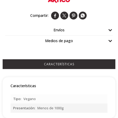
Airlaid




Double Point
Envíos
Medios de pago
CARACTERÍSTICAS
Características
Tipo
Vegano
Presentación
Menos de 1000g