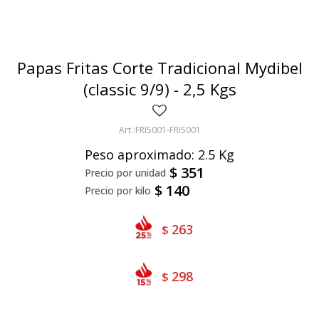
Bivalvos
Bastones
Preparados de vegetales
Locales
Jibia
Arrolladitos
Pulpa de frutas
Italianas
Lekker
Papas Fritas Corte Tradicional Mydibel
Chipirón
Otros
Il Porto
NotCo
(classic 9/9) - 2,5 Kgs
Crustáceos
Beyond Meat
FRI5001-FRI5001
Ártico
Samán
Peso aproximado: 2.5 Kg
Mirokumai
$
351
$
140
Pescados
Vegetales
263
$
298
$
Like linen