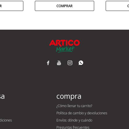




sa
compra
¿Cómo llenar tu carrito?
Política de cambio y devoluciones
diciones
Envíos: dónde y cuándo
Preguntas frecuentes