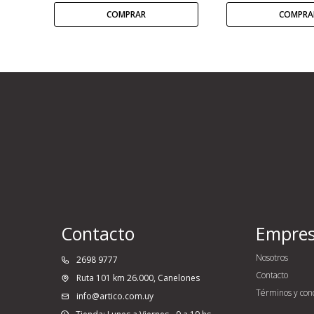
Contacto
Empre
Nosotros
2698 9777
Contacto
Ruta 101 km 26.000, Canelones
Términos y con
info@artico.com.uy