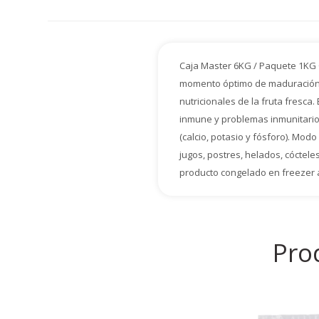
Caja Master 6KG / Paquete 1KG Or
momento óptimo de maduración. 
nutricionales de la fruta fresca.
inmune y problemas inmunitarios
(calcio, potasio y fósforo). Mo
jugos, postres, helados, cócte
producto congelado en freezer a
Pro