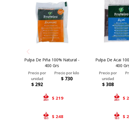
Pulpa De Piña 100% Natural -
Pulpa De Acai 100
400 Grs
400 Gr
$
730
$
292
$
308
219
$
$
248
$
$