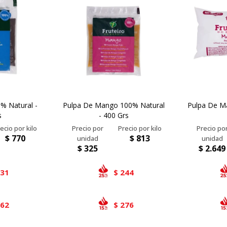
% Natural -
Pulpa De Mango 100% Natural
Pulpa De M
s
- 400 Grs
$
770
$
813
$
325
$
2.649
231
244
$
262
276
$