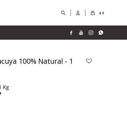
$
0




cuya 100% Natural - 1
1 Kg
7