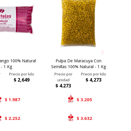
ango 100% Natural
Pulpa De Maracuya Con
- 1 Kg
Semillas 100% Natural - 1 Kg
$
2,649
$
4,273
$
4.273
1.987
3.205
$
$
2.252
3.632
$
$