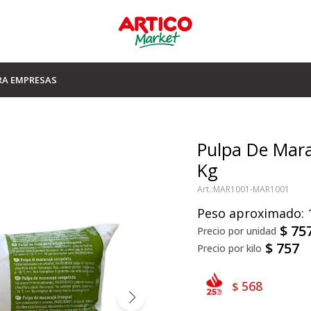
RA EMPRESAS
Pulpa De Mara
Kg
MAR1001-MAR1001
Peso aproximado: 
$
75
$
757
568
$