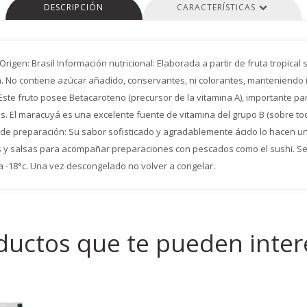
DESCRIPCIÓN
CARACTERÍSTICAS
igen: Brasil Información nutricional: Elaborada a partir de fruta tropical
No contiene azúcar añadido, conservantes, ni colorantes, manteniendo i
 Este fruto posee Betacaroteno (precursor de la vitamina A), importante para 
. El maracuyá es una excelente fuente de vitamina del grupo B (sobre tod
do de preparación: Su sabor sofisticado y agradablemente ácido lo hacen u
les y salsas para acompañar preparaciones con pescados como el sushi. 
 -18°c. Una vez descongelado no volver a congelar.
ductos que te pueden inter