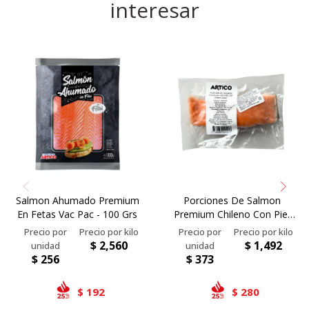
interesar
Salmon Ahumado Premium
Porciones De Salmon
En Fetas Vac Pac - 100 Grs
Premium Chileno Con Piel
Ivp 250g - Cod Barras
$
2,560
$
1,492
$
256
$
373
192
280
$
$