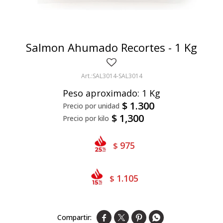
Bivalvos
Bastones
Preparados de vegetales
Locales
Jibia
Arrolladitos
Pulpa de frutas
Italianas
Lekker
Salmon Ahumado Recortes - 1 Kg
Chipirón
Otros
Il Porto
NotCo
Crustáceos
Beyond Meat
SAL3014-SAL3014
Peso aproximado: 1 Kg
Ártico
Samán
$
1.300
Mirokumai
$
1,300
Pescados
975
$
Vegetales
1.105
$
Like linen



