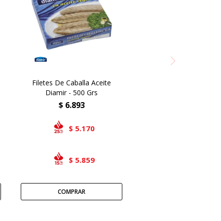
Filetes De Caballa Aceite
Diamir - 500 Grs
$
6.893
5.170
$
5.859
$