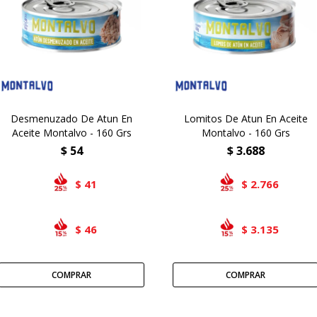
Desmenuzado De Atun En
Lomitos De Atun En Aceite
Aceite Montalvo - 160 Grs
Montalvo - 160 Grs
$
54
$
3.688
41
2.766
$
$
46
3.135
$
$