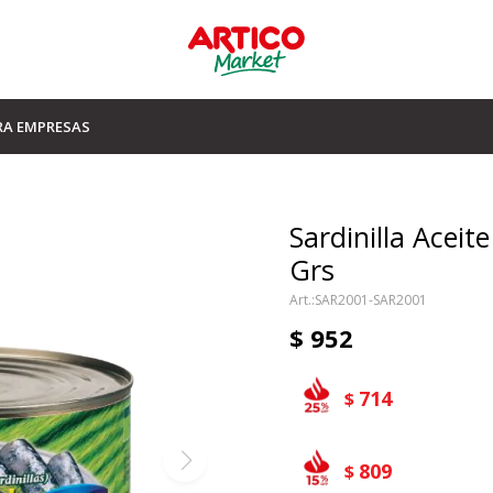
RA EMPRESAS
Sardinilla Aceit
Grs
SAR2001-SAR2001
$
952
714
$
809
$