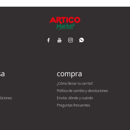




sa
compra
¿Cómo llenar tu carrito?
Política de cambio y devoluciones
diciones
Envíos: dónde y cuándo
Preguntas frecuentes