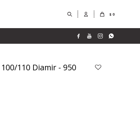
$
0




e 100/110 Diamir - 950