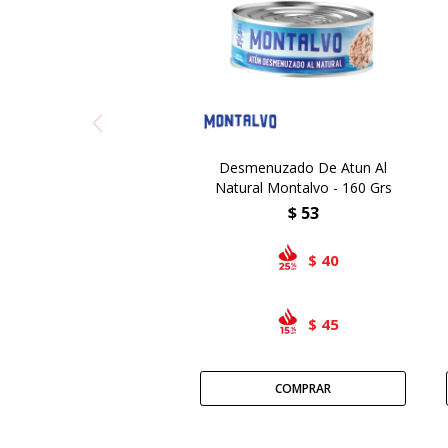
Desmenuzado De Atun Al
Natural Montalvo - 160 Grs
$
53
40
$
45
$