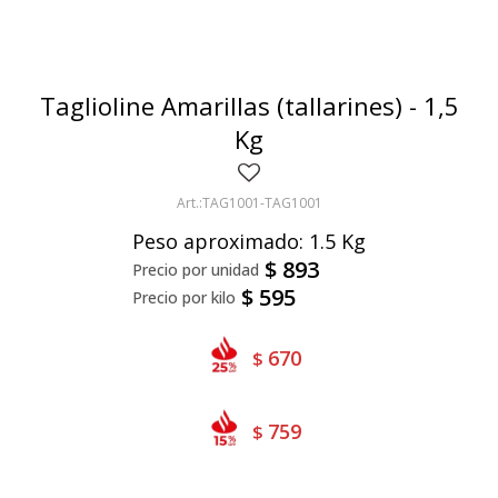
Bivalvos
Bastones
Preparados de vegetales
Locales
Jibia
Arrolladitos
Pulpa de frutas
Italianas
Lekker
Taglioline Amarillas (tallarines) - 1,5
Chipirón
Otros
Il Porto
NotCo
Kg
Crustáceos
Beyond Meat
TAG1001-TAG1001
Ártico
Samán
Peso aproximado: 1.5 Kg
Mirokumai
$
893
$
595
Pescados
Vegetales
670
$
759
$
Like linen