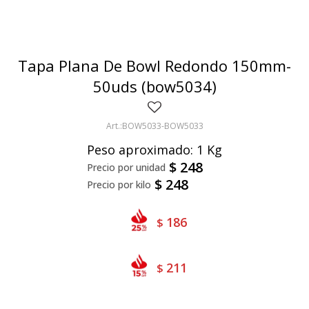
Bivalvos
Bastones
Preparados de vegetales
Locales
Jibia
Arrolladitos
Pulpa de frutas
Italianas
Lekker
Tapa Plana De Bowl Redondo 150mm-
Chipirón
Otros
Il Porto
NotCo
50uds (bow5034)
Crustáceos
Beyond Meat
BOW5033-BOW5033
Ártico
Samán
Peso aproximado: 1 Kg
Mirokumai
$
248
$
248
Pescados
Vegetales
186
$
211
$
Like linen