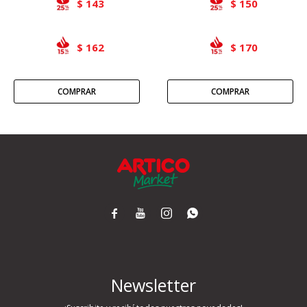
143
150
$
$
162
170
$
$




Newsletter