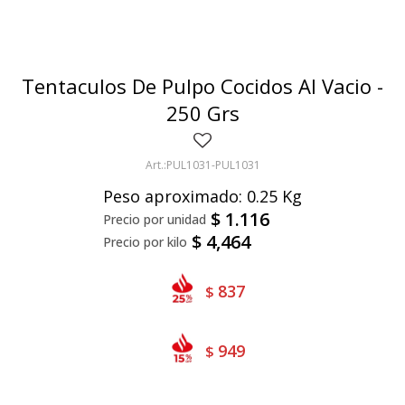
Bivalvos
Bastones
Preparados de vegetales
Locales
Jibia
Arrolladitos
Pulpa de frutas
Italianas
Lekker
Tentaculos De Pulpo Cocidos Al Vacio -
Chipirón
Otros
Il Porto
NotCo
250 Grs
Crustáceos
Beyond Meat
PUL1031-PUL1031
Ártico
Samán
Peso aproximado: 0.25 Kg
Mirokumai
$
1.116
$
4,464
Pescados
Vegetales
837
$
949
$
Like linen