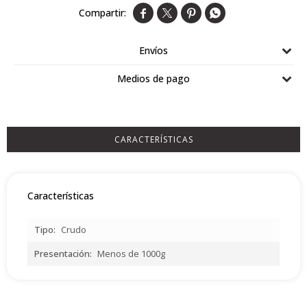




Airlaid
Double Point
Envíos
Medios de pago
CARACTERÍSTICAS
Características
Tipo
Crudo
Presentación
Menos de 1000g