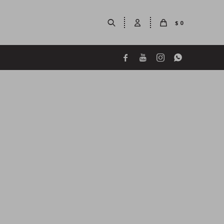
$
0



