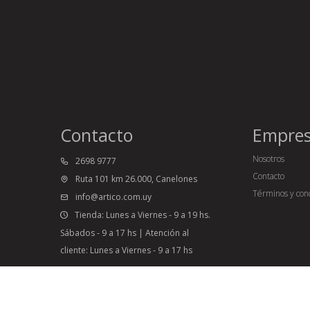
Contacto
Empre
Nosotros
2698 9777
Contacto
Ruta 101 km 26.000, Canelones
Términos y con
info@artico.com.uy
Tienda: Lunes a Viernes - 9 a 19 hs.
Sábados - 9 a 17 hs | Atención al
cliente: Lunes a Viernes - 9 a 17 hs