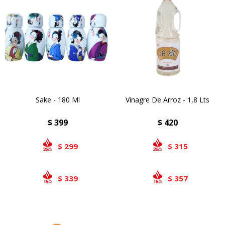
Bivalvos
Bastones
Preparados de vegetales
Locales
Jibia
Arrolladitos
Pulpa de frutas
Italianas
Lekker
Chipirón
Otros
Il Porto
NotCo
Crustáceos
Beyond Meat
Ártico
Samán
Sake - 180 Ml
Vinagre De Arroz - 1,8 Lts
Mirokumai
$
399
$
420
Pescados
299
315
$
$
Vegetales
339
357
$
$
Like linen