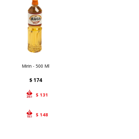
Airlaid
Double Point
Mirin - 500 Ml
$
174
131
$
148
$