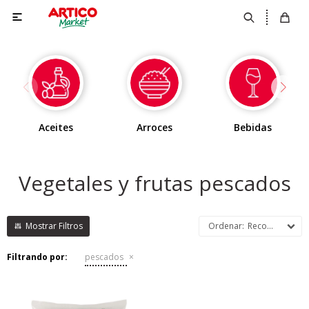

Aceites
Arroces
Bebidas
Salmón
Vegetales y frutas pescados
Atún
Langostinos
Merluza
Mejillones
Pollo
Recomendados
Pangasius
Pulpo
Mar
Mydibel
Filtrando por:
pescados
Otros
Mix Mariscos
Carne
Frutas
Calamar
Croquetas
Vegetales