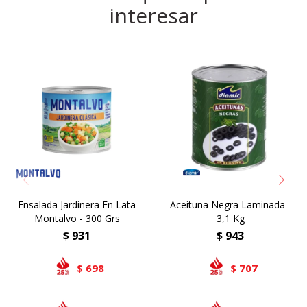
interesar
Ensalada Jardinera En Lata
Aceituna Negra Laminada -
Montalvo - 300 Grs
3,1 Kg
$
931
$
943
698
707
$
$