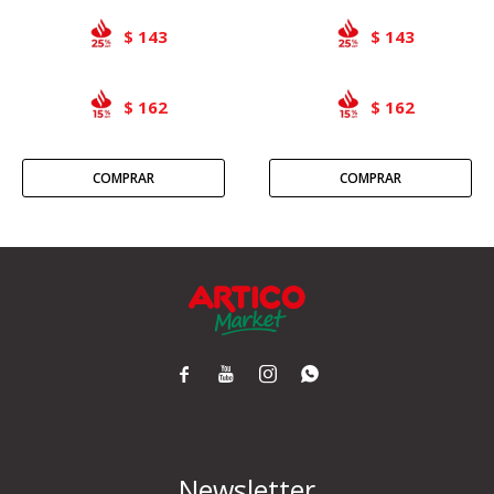
143
143
$
$
162
162
$
$




Newsletter