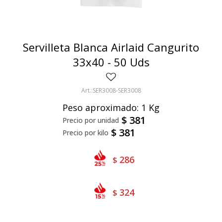
Bivalvos
Bastones
Preparados de vegetales
Locales
Jibia
Arrolladitos
Pulpa de frutas
Italianas
Lekker
Servilleta Blanca Airlaid Cangurito
Chipirón
Otros
Il Porto
NotCo
33x40 - 50 Uds
Crustáceos
Beyond Meat
SER3008-SER3008
Ártico
Samán
Peso aproximado: 1 Kg
Mirokumai
$
381
$
381
Pescados
Vegetales
286
$
324
$
Like linen