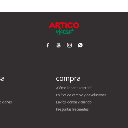




sa
compra
¿Cómo llenar tu carrito?
Política de cambio y devoluciones
diciones
Envíos: dónde y cuándo
Preguntas frecuentes