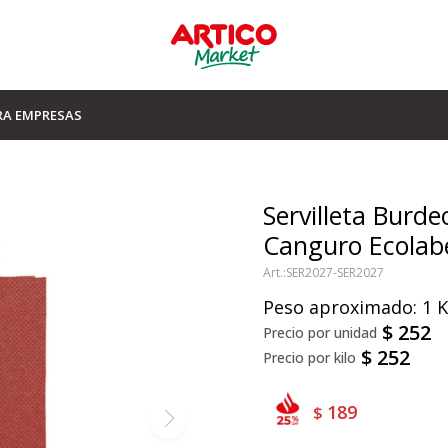
RA EMPRESAS
Servilleta Burd
Canguro Ecolab
SER2027-SER2027
Peso aproximado: 1 
$
252
$
252
189
$