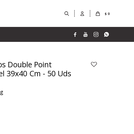
$
0




eos Double Point
el 39x40 Cm - 50 Uds
Kg