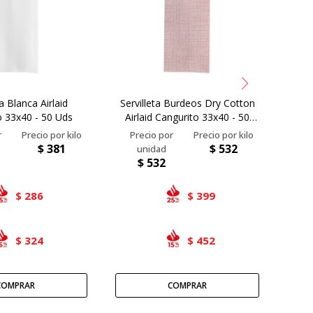
ta Blanca Airlaid
Servilleta Burdeos Dry Cotton
Servi
o 33x40 - 50 Uds
Airlaid Cangurito 33x40 - 50
Air
Uds
$
381
$
532
$
532
286
399
$
$
324
452
$
$