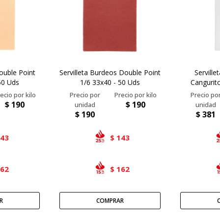
Double Point
Servilleta Burdeos Double Point
Serville
50 Uds
1/6 33x40 - 50 Uds
Cangurit
$
190
$
190
$
190
$
381
143
143
$
162
162
$