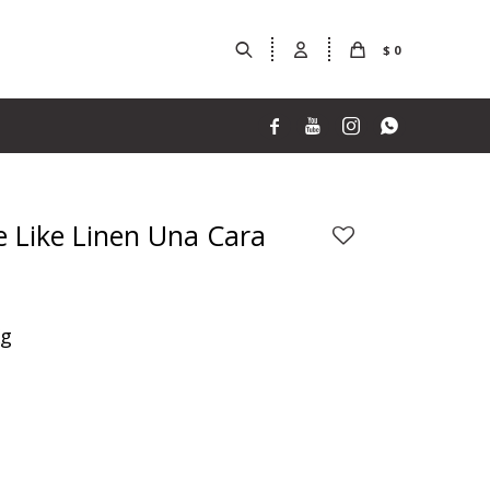
$
0




te Like Linen Una Cara
Kg