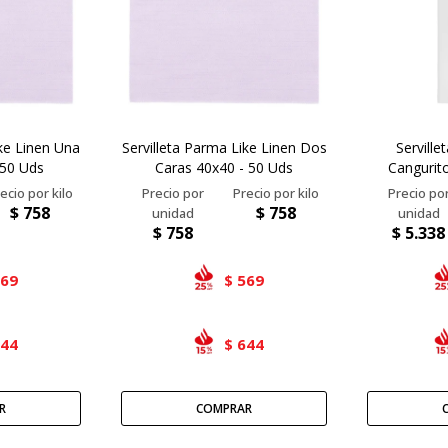
ike Linen Una
Servilleta Parma Like Linen Dos
Serville
 50 Uds
Caras 40x40 - 50 Uds
Cangurit
$
758
$
758
$
758
$
5.338
569
569
$
644
644
$