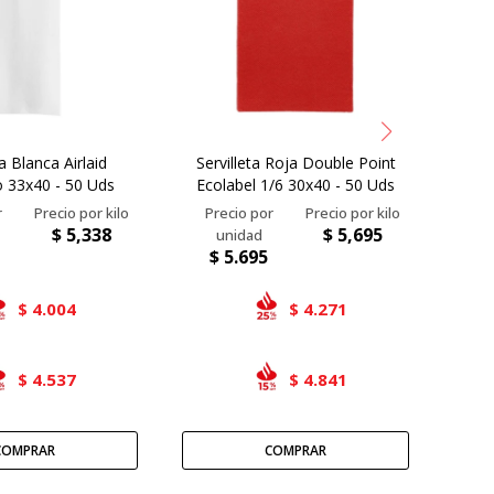
ta Blanca Airlaid
Servilleta Roja Double Point
Serv
o 33x40 - 50 Uds
Ecolabel 1/6 30x40 - 50 Uds
Cang
$
5,338
$
5,695
$
5.695
$
4.004
4.271
$
$
4.537
4.841
$
$