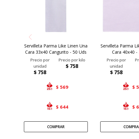
Servilleta Parma Like Linen Una
Servilleta Parma L
Cara 33x40 Cangurito - 50 Uds
Cara 40x40 -
$
758
$
758
$
758
569
$
$
644
$
$