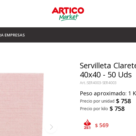
RA EMPRESAS
Servilleta Clare
40x40 - 50 Uds
SER4003-SER4003
Peso aproximado: 1 
$
758
$
758
569
$