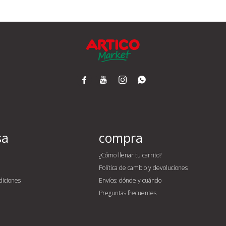




sa
compra
¿Cómo llenar tu carrito?
Política de cambio y devoluciones
diciones
Envíos: dónde y cuándo
Preguntas frecuentes