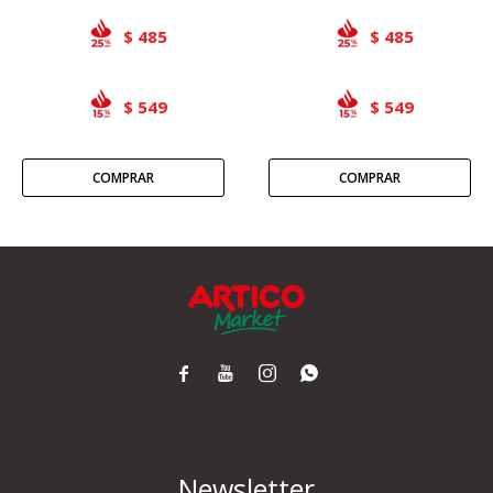
485
485
$
$
549
549
$
$




Newsletter