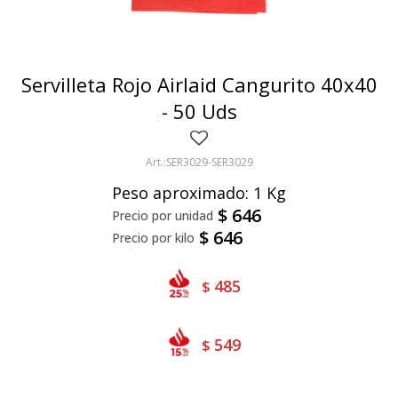
Bivalvos
Bastones
Preparados de vegetales
Locales
Jibia
Arrolladitos
Pulpa de frutas
Italianas
Lekker
Servilleta Rojo Airlaid Cangurito 40x40
Chipirón
Otros
Il Porto
NotCo
- 50 Uds
Crustáceos
Beyond Meat
SER3029-SER3029
Ártico
Samán
Peso aproximado: 1 Kg
Mirokumai
$
646
$
646
Pescados
Vegetales
485
$
549
$
Like linen