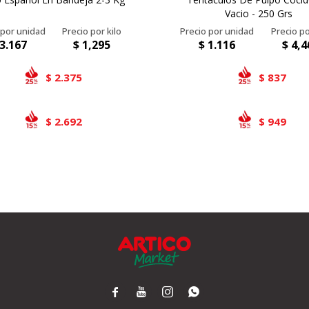
Vacio - 250 Grs
3.167
$
1,295
$
1.116
$
4,4
2.375
837
$
$
2.692
949
$
$



