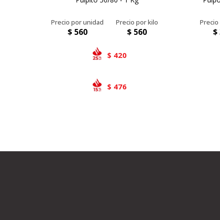
$
560
$
560
$
420
$
476
$