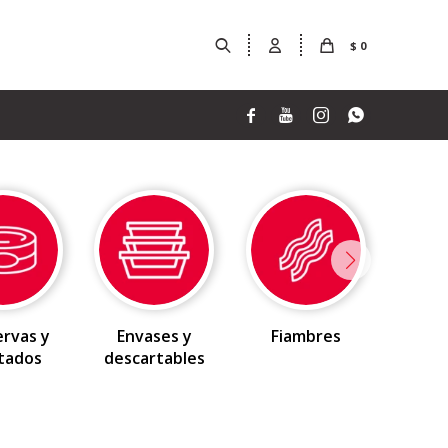
$
0




rvas y
Envases y
Fiambres
F
tados
descartables